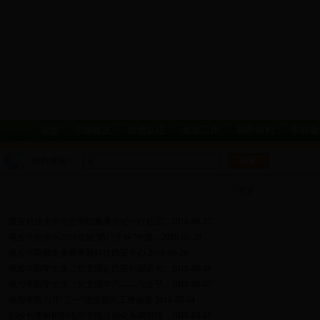
首页
|
学院概况
|
师资队伍
|
党建工作
|
科学研究
|
学科建
站内搜索：
>>更多
学院动态
·
西安科技大学电控学院杨勇书记一行赴宝...
2018-06-27
·
电控学院举办2018首届“西门子杯”中国...
2018-05-29
·
电控学院师生参观粤嵌科技西安中心
2018-05-28
·
电控学院学生第二党支部赴西安外国语大...
2018-05-16
·
电控学院学生第二党支部学习——习近平...
2018-05-07
·
电控学院召开“五一”放假期间工作会议
2018-05-04
·
副校长李树刚到电控学院自动化系调研指...
2018-04-18